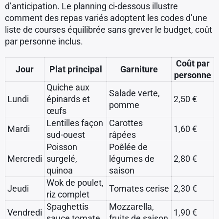
d’anticipation. Le planning ci-dessous illustre
comment des repas variés adoptent les codes d’une
liste de courses équilibrée sans grever le budget, coût
par personne inclus.
Coût par
Jour
Plat principal
Garniture
personne
Quiche aux
Salade verte,
Lundi
épinards et
2,50 €
pomme
œufs
Lentilles façon
Carottes
Mardi
1,60 €
sud-ouest
râpées
Poisson
Poêlée de
Mercredi
surgelé,
légumes de
2,80 €
quinoa
saison
Wok de poulet,
Jeudi
Tomates cerise
2,30 €
riz complet
Spaghettis
Mozzarella,
Vendredi
1,90 €
sauce tomate
fruits de saison