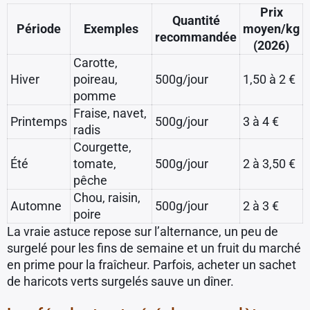
Prix
Quantité
Période
Exemples
moyen/kg
recommandée
(2026)
Carotte,
Hiver
poireau,
500g/jour
1,50 à 2 €
pomme
Fraise, navet,
Printemps
500g/jour
3 à 4 €
radis
Courgette,
Été
tomate,
500g/jour
2 à 3,50 €
pêche
Chou, raisin,
Automne
500g/jour
2 à 3 €
poire
La vraie astuce repose sur l’alternance, un peu de
surgelé pour les fins de semaine et un fruit du marché
en prime pour la fraîcheur. Parfois, acheter un sachet
de haricots verts surgelés sauve un dîner.