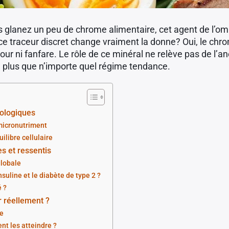
lanez un peu de chrome alimentaire, cet agent de l’omb
raceur discret change vraiment la donne? Oui, le chrome
our ni fanfare. Le rôle de ce minéral ne relève pas de l’ane
ien plus que n’importe quel régime tendance.
iologiques
micronutriment
ilibre cellulaire
s et ressentis
globale
nsuline et le diabète de type 2 ?
é ?
r réellement ?
re
t les atteindre ?