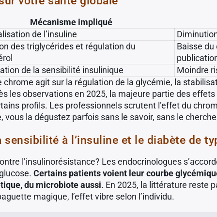
sur votre santé globale
Mécanisme impliqué
lisation de l’insuline
Diminution
on des triglycérides et régulation du
Baisse du 
érol
publicatio
tion de la sensibilité insulinique
Moindre ri
le chrome agit sur la régulation de la glycémie, la stabili
ès les observations en 2025, la majeure partie des effets
ns profils. Les professionnels scrutent l’effet du chrome 
, vous la dégustez parfois sans le savoir, sans le chercher
sensibilité à l’insuline et le diabète de ty
ontre l’insulinorésistance? Les endocrinologues s’accorde
e glucose.
Certains patients voient leur courbe glycémiqu
étique, du microbiote aussi
. En 2025, la littérature reste
guette magique, l’effet vibre selon l’individu.