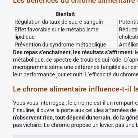
Les bénéfices du chrome alimentaire 
Bienfait
Régulation du taux de sucre sanguin
Potentia
Effet favorable sur le métabolisme
Réducti
lipidique
cholest
Prévention du syndrome métabolique
Améliora
Des repas s’enchaînent, les résultats s’affirment
: 
métabolique, ce spectre de troubles qui rôde. D’apr
microgramme sème une différence tangible sur certai
leur performance jour et nuit. L’efficacité du chrome
Le chrome alimentaire influence-t-il la 
Vous vous interrogez : le chrome est-il un rempart c
l’insuline, il ouvre la porte aux cellules affamées d
n’observent rien, tout dépend du terrain, de la gén
pas victoire. Le chrome propose un levier, pas une ba